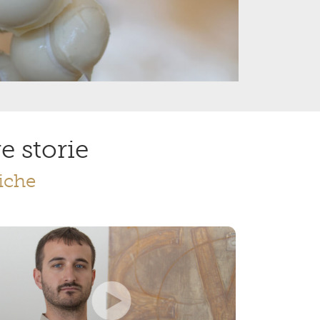
re storie
iche