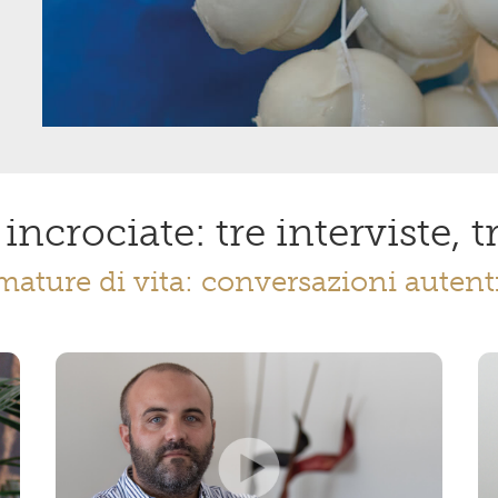
incrociate: tre interviste, t
mature di vita: conversazioni autent