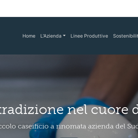
Home
L'Azienda
Linee Produttive
Sostenibili
Benessere animale
llevamenti bio e impegno per la loro felici