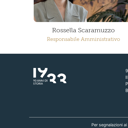
Rossella Scaramuzzo
Responsabile Amministrativo
9
I
P
B
Per segnalazioni ai